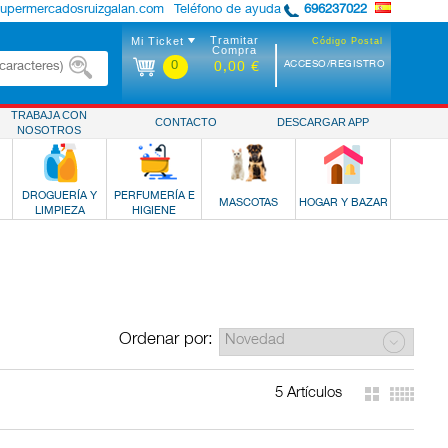
supermercadosruizgalan.com
Teléfono de ayuda
696237022
Tramitar
Mi Ticket
Código Postal
Compra
0
ACCESO/REGISTRO
0,00 €
TRABAJA CON
CONTACTO
DESCARGAR APP
NOSOTROS
DROGUERÍA Y
PERFUMERÍA E
MASCOTAS
HOGAR Y BAZAR
LIMPIEZA
HIGIENE
Ordenar por:
5 Artículos