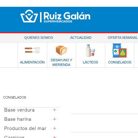
Saltar al contenido
QUIENES SOMOS
ACTUALIDAD
OFERTA SEMANAL
DESAYUNO Y
ALIMENTACIÓN
LÁCTEOS
CONGELADOS
MERIENDA
CONGELADOS
+
Base verdura
+
Base harina
Verduras basicas
Salteados verdura
+
Productos del mar
Pizzas
Verduras
Snacks
+