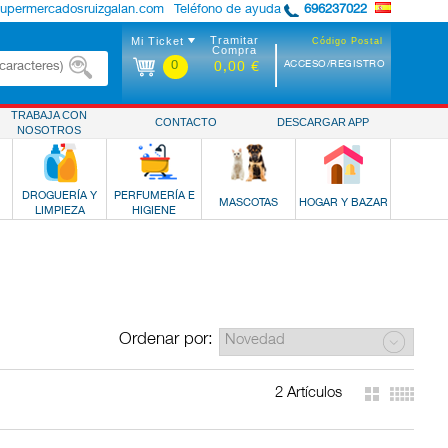
supermercadosruizgalan.com
Teléfono de ayuda
696237022
Tramitar
Mi Ticket
Código Postal
Compra
0
ACCESO/REGISTRO
0,00 €
TRABAJA CON
CONTACTO
DESCARGAR APP
NOSOTROS
DROGUERÍA Y
PERFUMERÍA E
MASCOTAS
HOGAR Y BAZAR
LIMPIEZA
HIGIENE
Ordenar por:
2 Artículos