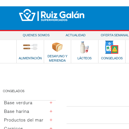
Saltar al contenido
QUIENES SOMOS
ACTUALIDAD
OFERTA SEMANAL
DESAYUNO Y
ALIMENTACIÓN
LÁCTEOS
CONGELADOS
MERIENDA
CONGELADOS
+
Base verdura
+
Base harina
Verduras basicas
Salteados verdura
+
Productos del mar
Pizzas
Verduras
Snacks
+