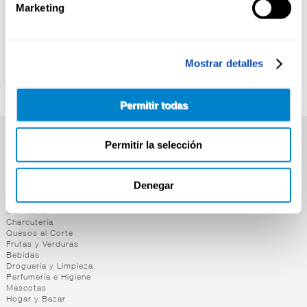
Marketing
Ver precio
Ver precio
Mostrar detalles
Permitir todas
Permitir la selección
SUPERMERCADO
Alimentación
Desayuno y Merienda
Denegar
Lácteos
Congelados
Carnicería
Charcutería
Quesos al Corte
Frutas y Verduras
Bebidas
Droguería y Limpieza
Perfumería e Higiene
Mascotas
Hogar y Bazar