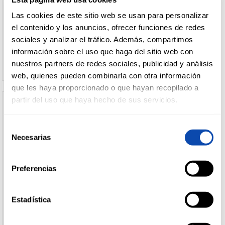
SANDWICH NATA ALTEZA 6U
MAXIBON COOKIE 4U
Las cookies de este sitio web se usan para personalizar
DROGUERÍA
el contenido y los anuncios, ofrecer funciones de redes
Y LIMPIEZA
sociales y analizar el tráfico. Además, compartimos
Ver precio
Ver precio
información sobre el uso que haga del sitio web con
nuestros partners de redes sociales, publicidad y análisis
PERFUMERÍA
web, quienes pueden combinarla con otra información
E HIGIENE
que les haya proporcionado o que hayan recopilado a
partir del uso que haya hecho de sus servicios.
MASCOTAS
Selección
Necesarias
de
consentimiento
HOGAR
Preferencias
Y
BAZAR
Estadística
MAXIBON
ALTEZA
MAXIBON NATA NESTLE
MINI SANDWICH NATA/CHOC
3+1UND
ALTEZA 6U