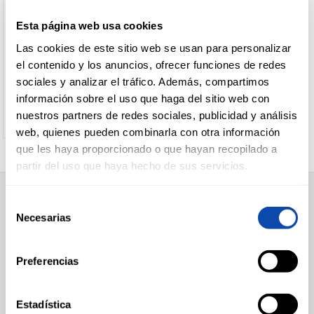
Conos
Tarrinas
SOLERO
Esta página web usa cookies
SOLERO EXOTIC FRIGO 3U
Sandwiches
CARNICERÍA
Las cookies de este sitio web se usan para personalizar
Bloques
el contenido y los anuncios, ofrecer funciones de redes
Polos
sociales y analizar el tráfico. Además, compartimos
Ver precio
Varios
CHARCUTERÍA
información sobre el uso que haga del sitio web con
Frutas
nuestros partners de redes sociales, publicidad y análisis
heladas
web, quienes pueden combinarla con otra información
+
Hielo
que les haya proporcionado o que hayan recopilado a
QUESOS
Hielo
AL
partir del uso que haya hecho de sus servicios.
CORTE
Selección
SUPERMERCADO
Necesarias
de
Alimentación
FRUTAS Y
consentimiento
Desayuno y Merienda
VERDURAS
Lácteos
Congelados
Preferencias
Carnicería
Charcutería
Quesos al Corte
BEBIDAS
Estadística
Frutas y Verduras