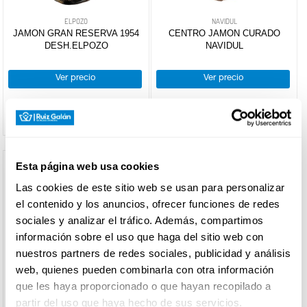
+
Bandejas/lotes
Salazones
ELPOZO
NAVIDUL
Varios
+
Envsados
Lotes
JAMON GRAN RESERVA 1954
CENTRO JAMON CURADO
CARNICERÍA
charcuteria
DESH.ELPOZO
NAVIDUL
charcuteria
Libre
servicio
FILTRO DE
Ver precio
Ver precio
BÚSQUEDA
CHARCUTERÍA
marca
QUESOS
ELPOZO
(1)
AL
Esta página web usa cookies
NAVIDUL
(1)
CORTE
AIRE
Las cookies de este sitio web se usan para personalizar
SANO
(1)
el contenido y los anuncios, ofrecer funciones de redes
VILLAR
(1)
sociales y analizar el tráfico. Además, compartimos
FRUTAS Y
VERDURAS
modos de
información sobre el uso que haga del sitio web con
preparación
nuestros partners de redes sociales, publicidad y análisis
web, quienes pueden combinarla con otra información
Corte Fino
(4)
que les haya proporcionado o que hayan recopilado a
BEBIDAS
Corte
Normal
(4)
partir del uso que haya hecho de sus servicios.
AIRE SANO
VILLAR