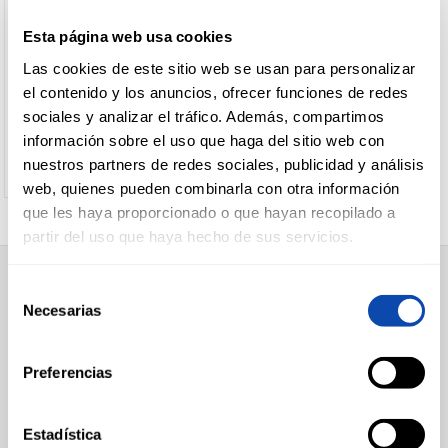
+
Lomos y
CRISMONA
Esta página web usa cookies
cabeceros
CHOPPED PORK CRISMONA
CARNICERÍA
curados
Las cookies de este sitio web se usan para personalizar
el contenido y los anuncios, ofrecer funciones de redes
+
Salazones
Lomos
sociales y analizar el tráfico. Además, compartimos
Ver precio
+
Otros
Bacon
CHARCUTERÍA
información sobre el uso que haga del sitio web con
productos
Jamon
nuestros partners de redes sociales, publicidad y análisis
caseros
curado
web, quienes pueden combinarla con otra información
al corte
+
Bandejas/lotes
Salazones
que les haya proporcionado o que hayan recopilado a
QUESOS
Varios
+
Envsados
Lotes
AL
partir del uso que haya hecho de sus servicios.
charcuteria
CORTE
charcuteria
Libre
servicio
FILTRO DE
Selección
SUPERMERCADO
BÚSQUEDA
Necesarias
de
Alimentación
FRUTAS Y
consentimiento
Desayuno y Merienda
VERDURAS
Lácteos
modos de
Congelados
Preferencias
preparación
Carnicería
Charcutería
Quesos al Corte
BEBIDAS
Corte Fino
(1)
Estadística
Frutas y Verduras
Corte