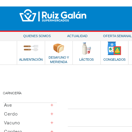
Saltar al contenido
QUIENES SOMOS
ACTUALIDAD
OFERTA SEMANAL
DESAYUNO Y
ALIMENTACIÓN
LÁCTEOS
CONGELADOS
MERIENDA
CARNICERÍA
+
Ave
+
Cerdo
Pollo
Pavo
+
Vacuno
Blanco
Ibérico
+