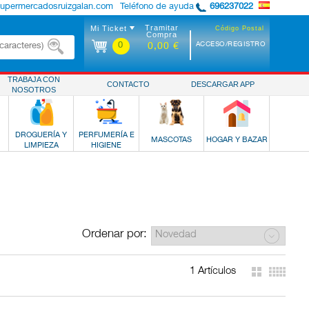
supermercadosruizgalan.com
Teléfono de ayuda
696237022
Tramitar
Mi Ticket
Código Postal
Compra
0
ACCESO/REGISTRO
0,00 €
TRABAJA CON
CONTACTO
DESCARGAR APP
NOSOTROS
DROGUERÍA Y
PERFUMERÍA E
MASCOTAS
HOGAR Y BAZAR
LIMPIEZA
HIGIENE
Ordenar por:
1 Artículos