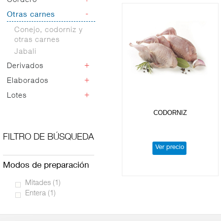
Cordero
Angus
Ternera
-
Otras carnes
Despiece
Retinta
Conejo, codorniz y
otras carnes
Jabali
+
Derivados
+
Elaborados
Embutidos
Salchichas
+
Lotes
Propios
Adobados
Elaborados
Lotes
CODORNIZ
Otros derivados
Libre servicio
FILTRO DE BÚSQUEDA
Ver precio
modos de preparación
Mitades
(1)
Entera
(1)