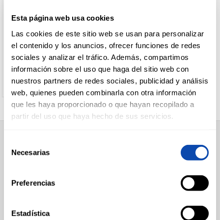
+
Lotes
Propios
Elaborados
ICARBEN
ICARBEN
Esta página web usa cookies
Lotes
CALLOS DE CERDO BARRA
CALLOS TERNERA ICARBEN
CARNICERÍA
Libre
FILTRO DE
Las cookies de este sitio web se usan para personalizar
500G
servicio
BÚSQUEDA
el contenido y los anuncios, ofrecer funciones de redes
sociales y analizar el tráfico. Además, compartimos
Ver precio
Ver precio
CHARCUTERÍA
información sobre el uso que haga del sitio web con
características
nuestros partners de redes sociales, publicidad y análisis
productoandaluz
(2)
web, quienes pueden combinarla con otra información
que les haya proporcionado o que hayan recopilado a
modos de
QUESOS
AL
partir del uso que haya hecho de sus servicios.
preparación
CORTE
Entero
(2)
Selección
SUPERMERCADO
Trozos
(2)
Necesarias
de
Alimentación
FRUTAS Y
consentimiento
Desayuno y Merienda
VERDURAS
Lácteos
Congelados
Preferencias
Carnicería
Charcutería
Quesos al Corte
BEBIDAS
Estadística
Frutas y Verduras