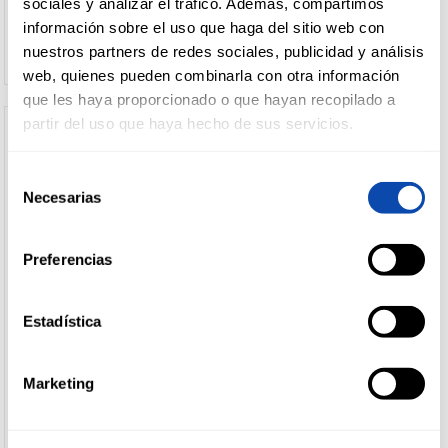
sociales y analizar el tráfico. Además, compartimos
Ver precio
Ver precio
información sobre el uso que haga del sitio web con
nuestros partners de redes sociales, publicidad y análisis
web, quienes pueden combinarla con otra información
que les haya proporcionado o que hayan recopilado a
partir del uso que haya hecho de sus servicios.
Selección
Necesarias
de
consentimiento
Preferencias
Estadística
FANTA
FANTA
FANTA NARANJA 50CL
FANTA NARANJA ZERO 2L
Marketing
Ver precio
Ver precio