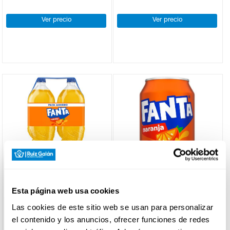
navarra
Cavas y
Ver precio
Ver precio
champagne
Sidras
FANTA
FANTA
Esta página web usa cookies
FANTA NARANJA 2L BIPACK
FANTA NARANJA 33CL
Las cookies de este sitio web se usan para personalizar
el contenido y los anuncios, ofrecer funciones de redes