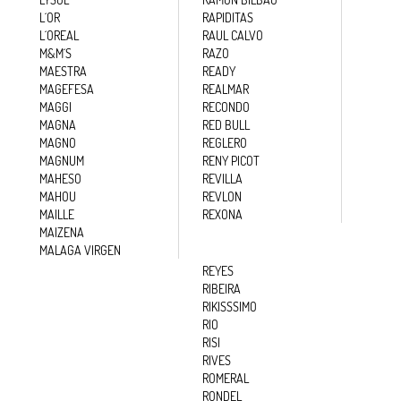
L´OR
RAPIDITAS
L´OREAL
RAUL CALVO
M&M´S
RAZO
MAESTRA
READY
MAGEFESA
REALMAR
MAGGI
RECONDO
MAGNA
RED BULL
MAGNO
REGLERO
MAGNUM
RENY PICOT
MAHESO
REVILLA
MAHOU
REVLON
MAILLE
REXONA
MAIZENA
MALAGA VIRGEN
REYES
RIBEIRA
RIKISSSIMO
RIO
RISI
RIVES
ROMERAL
RONDEL