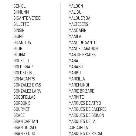
GENIOL
MALDON
GHMUMM
MALIBU
GIGANTE VERDE
MALQUERIDA
GILLETTE
MALTESERS
GINSIN
MANDARIN
GIORGI
MANILA
GITANITOS
MANO DE SANTO
GLOB
MANUEL ARAGON
GLORIA
MAR DE FRADES
GODELLO
MARA
GOLD GRAP
MARABÚ
GOLDSTEIS
MARBU
GOMACAMPS
MARCILLA
GONZALEZ BYAS
MAREMUNDI
GONZALEZ LARA
MARIE BRIZARD
GOODFELLAS
MARMITE
GORDON´S
MARQUES DE ATRIO
GOURMET
MARQUES DE CACERES
GRACE
MARQUES DE GRIÑON
GRAN CAPITAN
MARQUES DE LA
GRAN DUCALE
CONCORDIA
GRAN FEUDO
MARQUES DE RISCAL