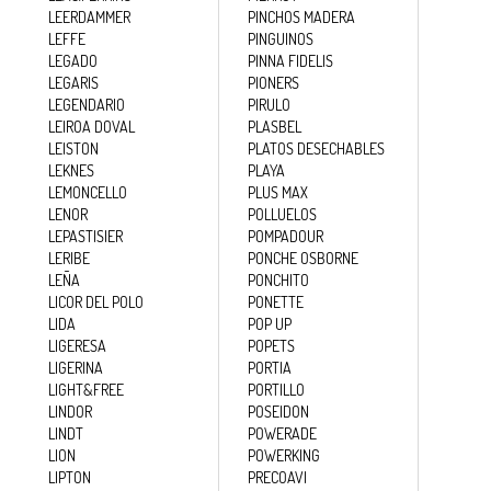
LEERDAMMER
PINCHOS MADERA
LEFFE
PINGUINOS
LEGADO
PINNA FIDELIS
LEGARIS
PIONERS
LEGENDARIO
PIRULO
LEIROA DOVAL
PLASBEL
LEISTON
PLATOS DESECHABLES
LEKNES
PLAYA
LEMONCELLO
PLUS MAX
LENOR
POLLUELOS
LEPASTISIER
POMPADOUR
LERIBE
PONCHE OSBORNE
LEÑA
PONCHITO
LICOR DEL POLO
PONETTE
LIDA
POP UP
LIGERESA
POPETS
LIGERINA
PORTIA
LIGHT&FREE
PORTILLO
LINDOR
POSEIDON
LINDT
POWERADE
LION
POWERKING
LIPTON
PRECOAVI