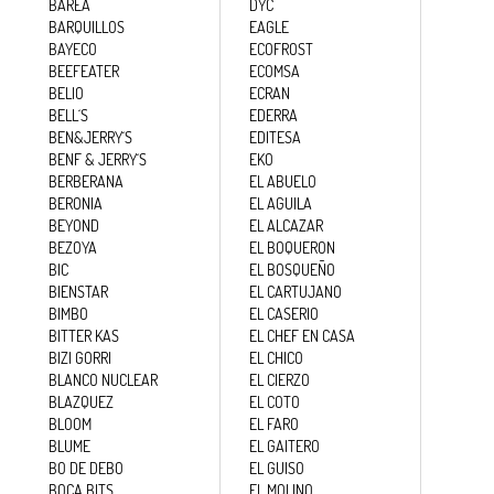
BAREA
DYC
BARQUILLOS
EAGLE
BAYECO
ECOFROST
BEEFEATER
ECOMSA
BELIO
ECRAN
BELL´S
EDERRA
BEN&JERRY´S
EDITESA
BENF & JERRY´S
EKO
BERBERANA
EL ABUELO
BERONIA
EL AGUILA
BEYOND
EL ALCAZAR
BEZOYA
EL BOQUERON
BIC
EL BOSQUEÑO
BIENSTAR
EL CARTUJANO
BIMBO
EL CASERIO
BITTER KAS
EL CHEF EN CASA
BIZI GORRI
EL CHICO
BLANCO NUCLEAR
EL CIERZO
BLAZQUEZ
EL COTO
BLOOM
EL FARO
BLUME
EL GAITERO
BO DE DEBO
EL GUISO
BOCA BITS
EL MOLINO