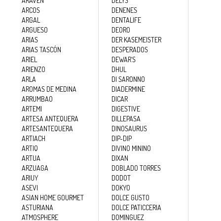
ARCOS
DENENES
ARGAL
DENTALIFE
ARGUESO
DEORO
ARIAS
DER KASEMEISTER
ARIAS TASCÓN
DESPERADOS
ARIEL
DEWAR´S
ARIENZO
DHUL
ARLA
DI SARONNO
AROMAS DE MEDINA
DIADERMINE
ARRUMBAO
DICAR
ARTEMI
DIGESTIVE
ARTESA ANTEQUERA
DILLEPASA
ARTESANTEQUERA
DINOSAURUS
ARTIACH
DIP-DIP
ARTIQ
DIVINO MININO
ARTUA
DIXAN
ARZUAGA
DOBLADO TORRES
ARlUY
DODOT
ASEVI
DOKYO
ASIAN HOME GOURMET
DOLCE GUSTO
ASTURIANA
DOLCE PATICCERIA
ATMOSPHERE
DOMINGUEZ