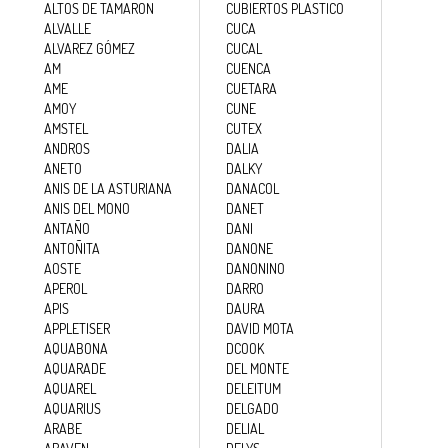
ALTOS DE TAMARON
CUBIERTOS PLASTICO
ALVALLE
CUCA
ALVAREZ GÓMEZ
CUCAL
DROGUERÍA
Y LIMPIEZA
AM
CUENCA
AME
CUETARA
AMOY
CUNE
AMSTEL
CUTEX
PERFUMERÍA
ANDROS
DALIA
E HIGIENE
ANETO
DALKY
ANIS DE LA ASTURIANA
DANACOL
ANIS DEL MONO
DANET
ANTAÑO
DANI
MASCOTAS
ANTOÑITA
DANONE
AOSTE
DANONINO
APEROL
DARRO
APIS
DAURA
HOGAR
APPLETISER
DAVID MOTA
Y
AQUABONA
DCOOK
BAZAR
AQUARADE
DEL MONTE
AQUAREL
DELEITUM
AQUARIUS
DELGADO
ARABE
DELIAL
ARAVEN
DELYS