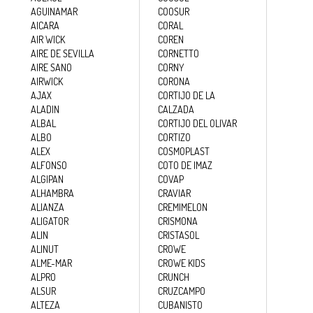
AGUINAMAR
COOSUR
AICARA
CORAL
CARNICERÍA
AIR WICK
COREN
AIRE DE SEVILLA
CORNETTO
AIRE SANO
CORNY
AIRWICK
CORONA
CHARCUTERÍA
AJAX
CORTIJO DE LA
ALADIN
CALZADA
ALBAL
CORTIJO DEL OLIVAR
ALBO
CORTIZO
QUESOS
ALEX
COSMOPLAST
AL
ALFONSO
COTO DE IMAZ
CORTE
ALGIPAN
COVAP
ALHAMBRA
CRAVIAR
ALIANZA
CREMIMELON
ALIGATOR
CRISMONA
FRUTAS Y
ALIN
CRISTASOL
VERDURAS
ALINUT
CROWE
ALME-MAR
CROWE KIDS
ALPRO
CRUNCH
ALSUR
CRUZCAMPO
BEBIDAS
ALTEZA
CUBANISTO