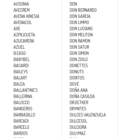
AUSONIA
DON
AVECREM
DON BERNARDO
AVENA KINESIA
DON GARCIA
AVENACOL
DON LIMPIO
AXE
DON LUCIANO
AZPILICUETA
DON MELITON
AZUCARERA
DON RAMON
AZUEL
DON SATUR
B.EASO
DON SIMON
BABYBEL
DON ZOILO
BACARDI
DONETTES
BAILEYS
DONUTS
BALART
DORITOS
BALEA
DOVE
BALLANTINE´S
DOÑA ANA
BALLERINA
DOÑA CASILDA
BALOCCO
DR.OETKER
BANDEROS
DRYNITES
BARBADILLO
DULCES VALENZUELA
BARCADI
DULCESOL
BARCELO
DULCIORA
BARDOS
DULYMAZ