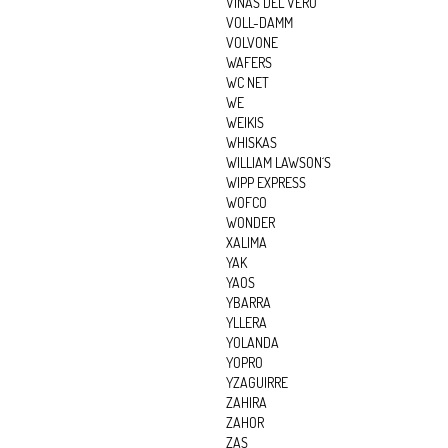
VIÑAS DEL VERO
VOLL-DAMM
VOLVONE
WAFERS
WC NET
WE
WEIKIS
WHISKAS
WILLIAM LAWSON´S
WIPP EXPRESS
WOFCO
WONDER
XALIMA
YAK
YAOS
YBARRA
YLLERA
YOLANDA
YOPRO
YZAGUIRRE
ZAHIRA
ZAHOR
ZAS