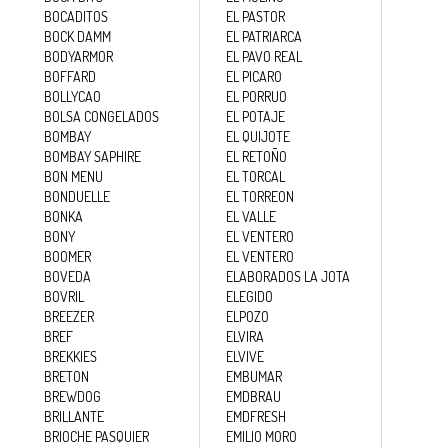
BOCADITOS
EL PASTOR
BOCK DAMM
EL PATRIARCA
BODYARMOR
EL PAVO REAL
BOFFARD
EL PICARO
BOLLYCAO
EL PORRUO
BOLSA CONGELADOS
EL POTAJE
BOMBAY
EL QUIJOTE
BOMBAY SAPHIRE
EL RETOÑO
BON MENU
EL TORCAL
BONDUELLE
EL TORREON
BONKA
EL VALLE
BONY
EL VENTERO
BOOMER
EL VENTERO
BOVEDA
ELABORADOS LA JOTA
BOVRIL
ELEGIDO
BREEZER
ELPOZO
BREF
ELVIRA
BREKKIES
ELVIVE
BRETON
EMBUMAR
BREWDOG
EMDBRAU
BRILLANTE
EMDFRESH
BRIOCHE PASQUIER
EMILIO MORO