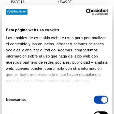
ISABELLA
NAVAS DEL
ITACA
EMPERADOR
IZNAOLIVA
NAVIDAD
J.B
NAVIDUL
JACK DANIEL´S
NEDERLAM
JACOB´S
NEGRITA
Esta página web usa cookies
JAMESON
NELLY
JAUME SERRA
NESCAFE
Las cookies de este sitio web se usan para personalizar
JHONNIE WALKER
NESCAFÉ LATTE
el contenido y los anuncios, ofrecer funciones de redes
JOGUAL
NESQUIK
sociales y analizar el tráfico. Además, compartimos
JOHNSON´S
NESTEA
información sobre el uso que haga del sitio web con
JOLCA
NESTLE
nuestros partners de redes sociales, publicidad y análisis
JOSE CUERVO
NESTLE GOLD
JUAN LUNA
NEUTREX
web, quienes pueden combinarla con otra información
JULIETTE CROWE
NEW YORK BAKERY
que les haya proporcionado o que hayan recopilado a
JURAFLORE
NEWMOP
partir del uso que haya hecho de sus servicios.
JUVER
NICKY
JV
NIDINA
KAIKU
NIVEA
Selección
KALIA
NOBLEZA CASTELLANA
Necesarias
de
KAS
NOCILLA
consentimiento
KELIA
NOEL
KELLOGG
NORDES