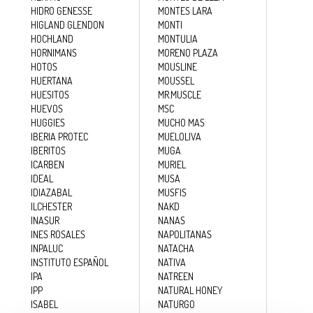
HIDRO GENESSE
MONTES LARA
HIGLAND GLENDON
MONTI
HOCHLAND
MONTULIA
HORNIMANS
MORENO PLAZA
HOTOS
MOUSLINE
HUERTANA
MOUSSEL
HUESITOS
MR.MUSCLE
HUEVOS
MSC
HUGGIES
MUCHO MAS
IBERIA PROTEC
MUELOLIVA
IBERITOS
MUGA
ICARBEN
MURIEL
IDEAL
MUSA
IDIAZABAL
MUSFIS
ILCHESTER
NAKD
INASUR
NANAS
INES ROSALES
NAPOLITANAS
INPALUC
NATACHA
INSTITUTO ESPAÑOL
NATIVA
IPA
NATREEN
IPP
NATURAL HONEY
ISABEL
NATURGO