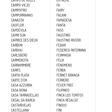
CAMPO VIEJO
FA
CAMPOFRIO
FAIRY
CAMPURRIANAS
FALANI
CANASTA
FAMADESA
CAOFLOR
FANTA
CAPDEVILA
FASS
CAPRI SUN
FAUSTINO
CAPRICE DES DIEUX
FAUSTINO RIVERO
CARBON
FEBAR
CARDHU
FEDERICO PATERNINA
CARLSBERG
FEINMADA
CARMENCITA
FELIX
CARRAMIMBRE
FENOMENO
CARR´S
FERBA
CARTA PLATA
FERNET BRANCA
CARTE D´OR
FERRERO
CASA AZZURRA
FEVER TREE
CASA BONA
FILIPINOS
CASA TARRADELLAS
FINCA LOS TORITOS
CASAL DA BARCA
FINCA RESALSO
CASTAÑUELAS
FINDUS
CASTELLANA
FINI