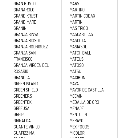
GRAN GUSTO
MARS
GRANAROLO
MARTIKO
GRAND KRUST
MARTIN CODAX
GRAND MARE
MARTINI
GRANINI
MAS TRIGO
GRANJA RINYA
MASCARILLAS
GRANJA RIOSOL
MASCOTA
GRANJA RODRIGUEZ
MASIASOL
GRANJA SAN
MATCH BALL
FRANCISCO
MATEUS
GRANJA VIRGEN DEL
MATOSO
ROSARIO
MATSU
GRANOLA
MAXIBON
GREEN ISLAND
MAYA
GREEN SHIELD
MAYOR DE CASTILLA
GREENER.S
MCCAIN
GREENTEK
MEDALLA DE ORO
GREFUSA
MENAJE
GREIP
MENTOLIN
GRINALDA
MERAYO
GUANTE VINILO
MEXIFOODS
GUAPIZZIMA
MICOLOR