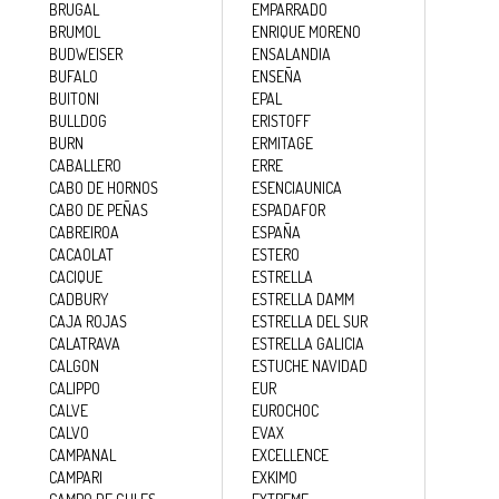
BRUGAL
EMPARRADO
BRUMOL
ENRIQUE MORENO
BUDWEISER
ENSALANDIA
BUFALO
ENSEÑA
BUITONI
EPAL
BULLDOG
ERISTOFF
BURN
ERMITAGE
CABALLERO
ERRE
CABO DE HORNOS
ESENCIAUNICA
CABO DE PEÑAS
ESPADAFOR
CABREIROA
ESPAÑA
CACAOLAT
ESTERO
CACIQUE
ESTRELLA
CADBURY
ESTRELLA DAMM
CAJA ROJAS
ESTRELLA DEL SUR
CALATRAVA
ESTRELLA GALICIA
CALGON
ESTUCHE NAVIDAD
CALIPPO
EUR
CALVE
EUROCHOC
CALVO
EVAX
CAMPANAL
EXCELLENCE
CAMPARI
EXKIMO
CAMPO DE GULES
EXTREME