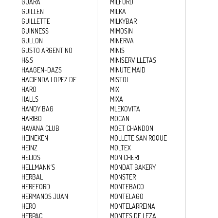
GUARA
MILFORD
GUILLEN
MILKA
GUILLETTE
MILKYBAR
GUINNESS
MIMOSIN
GULLON
MINERVA
GUSTO ARGENTINO
MINIS
H&S
MINISERVILLETAS
HAAGEN-DAZS
MINUTE MAID
HACIENDA LOPEZ DE
MISTOL
HARO
MIX
HALLS
MIXA
HANDY BAG
MLEKOVITA
HARIBO
MOCAN
HAVANA CLUB
MOET CHANDON
HEINEKEN
MOLLETE SAN ROQUE
HEINZ
MOLTEX
HELIOS
MON CHERI
HELLMANN´S
MONDAT BAKERY
HERBAL
MONSTER
HEREFORD
MONTEBACO
HERMANOS JUAN
MONTELAGO
HERO
MONTELARREINA
HERPAC
MONTES DE LEZA