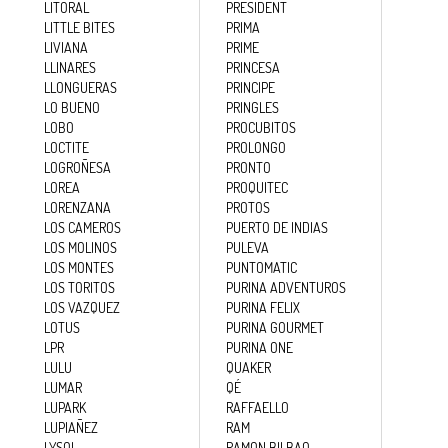
LITORAL
PRESIDENT
LITTLE BITES
PRIMA
LIVIANA
PRIME
LLINARES
PRINCESA
LLONGUERAS
PRINCIPE
LO BUENO
PRINGLES
LOBO
PROCUBITOS
LOCTITE
PROLONGO
LOGROÑESA
PRONTO
LOREA
PROQUITEC
LORENZANA
PROTOS
LOS CAMEROS
PUERTO DE INDIAS
LOS MOLINOS
PULEVA
LOS MONTES
PUNTOMATIC
LOS TORITOS
PURINA ADVENTUROS
LOS VAZQUEZ
PURINA FELIX
LOTUS
PURINA GOURMET
LPR
PURINA ONE
LULU
QUAKER
LUMAR
QÉ
LUPARK
RAFFAELLO
LUPIAÑEZ
RAM
LYSOL
RAMON BILBAO