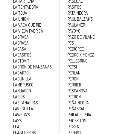
LA TARIFEÑA
PASCUAL
LA TENTADORA
PASITOS
LA TOJA
PATA NEGRA
LA UNIÓN
PAUL BALZAK´S
LA VACA QUE RIE
PAULANER
LA VIEJA FABRICA
PAYOYO
LABRASA
PAZO DE VILANE
LABRASA
PCS
LACASA
PEDIGREE
LACASITOS
PEDRO XIMENEZ
LACTOVIT
PELLEGRINO
LADRON DE MANZANAS
PEPSI
LAGARTO
PERLAN
LAGUNILLA
PERONI
LAMBRUSCO
PERRIER
LANJARON
PESCANOVA
LARIOS
PETRONI
LAS PANAERAS
PEÑA NEGRA
LAVEGUILLA
PEÑASCAL
LAWSON´S
PHILADELPHIA
LAY´S
PHOSKITOS
LEA
PICKEN
LEA&PERRINS
PIERROT