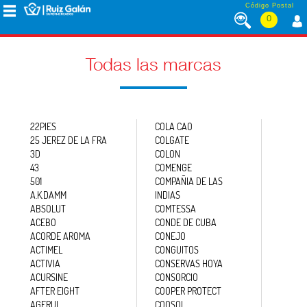
Saltar al contenido
Código Postal
0
MENÚ
CORPORATIVO
Todas las marcas
ALIMENTACIÓN
22PIES
COLA CAO
25 JEREZ DE LA FRA
COLGATE
3D
COLON
DESAYUNO
43
COMENGE
Y
MERIENDA
501
COMPAÑIA DE LAS
A.K.DAMM
INDIAS
ABSOLUT
COMTESSA
ACEBO
CONDE DE CUBA
LÁCTEOS
ACORDE AROMA
CONEJO
ACTIMEL
CONGUITOS
ACTIVIA
CONSERVAS HOYA
ACURSINE
CONSORCIO
CONGELADOS
AFTER EIGHT
COOPER PROTECT
AGERUL
COOSOL