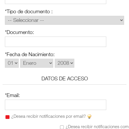
*Tipo de documento :
CARNICERÍA
*Documento:
CHARCUTERÍA
*Fecha de Nacimiento:
QUESOS
AL
CORTE
DATOS DE ACCESO
FRUTAS Y
*Email:
VERDURAS
¿Desea recibir notificaciones por email?
BEBIDAS
¿Desea recibir notificaciones com