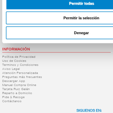
Permitir todas
CONTACTO
CENTRAL / CASH & CARRY
Carretera del Higueron 92 – 96
Permitir la selección
La Linea de la Concepción
España
+34 956 64 33 01
Denegar
+34 956 64 35 29
Antención al cliente
+34 696 237 022
INFORMACIÓN
Política de Privacidad
Uso de Cookies
Terminos y Condiciones
Aviso Legal
Atención Personalizada
Preguntas más frecuentes
Descargar App
Manual Compra Online
Tarjeta Ruiz Galán
Reparto a Domicilio
Pide & Recoge
Contáctanos
SIGUENOS EN: