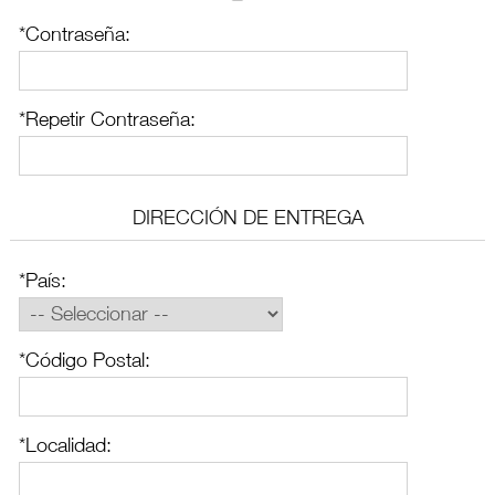
*Contraseña:
DROGUERÍA
Y LIMPIEZA
*Repetir Contraseña:
PERFUMERÍA
E HIGIENE
DIRECCIÓN DE ENTREGA
MASCOTAS
*País:
HOGAR
*Código Postal:
Y
BAZAR
*Localidad: