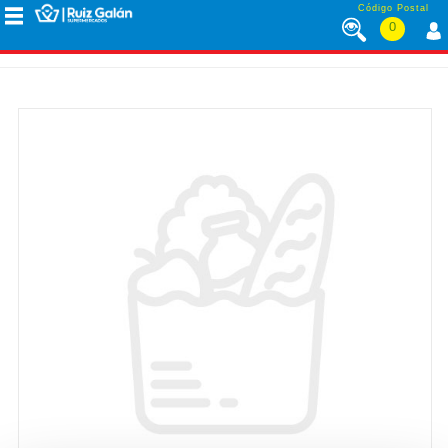
Saltar al contenido
Código Postal
0
MENÚ
CORPORATIVO
ALIMENTACIÓN
DESAYUNO
Y
MERIENDA
LÁCTEOS
CONGELADOS