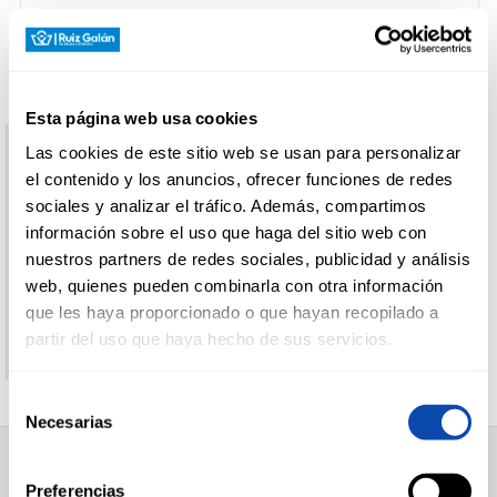
CARNICERÍA
Esta página web usa cookies
CHARCUTERÍA
Las cookies de este sitio web se usan para personalizar
Aviso
el contenido y los anuncios, ofrecer funciones de redes
sociales y analizar el tráfico. Además, compartimos
El producto indicado no existe
información sobre el uso que haga del sitio web con
QUESOS
AL
nuestros partners de redes sociales, publicidad y análisis
CORTE
Le invitamos a regresar a la página inicial de
web, quienes pueden combinarla con otra información
Supermercados Ruiz Galan
que les haya proporcionado o que hayan recopilado a
partir del uso que haya hecho de sus servicios.
FRUTAS Y
VERDURAS
Selección
Necesarias
de
consentimiento
BEBIDAS
SUPERMERCADO
Preferencias